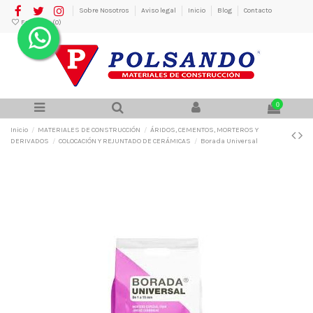
Sobre Nosotros
Aviso legal
Inicio
Blog
Contacto
Favoritos (
0
)
0
Inicio
MATERIALES DE CONSTRUCCIÓN
ÁRIDOS, CEMENTOS, MORTEROS Y
DERIVADOS
COLOCACIÓN Y REJUNTADO DE CERÁMICAS
Borada Universal