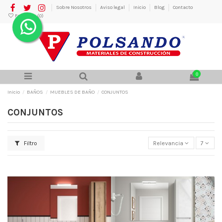
Sobre Nosotros
Aviso legal
Inicio
Blog
Contacto
Favoritos (
0
)
0
Inicio
BAÑOS
MUEBLES DE BAÑO
CONJUNTOS
CONJUNTOS
Filtro
Relevancia
7